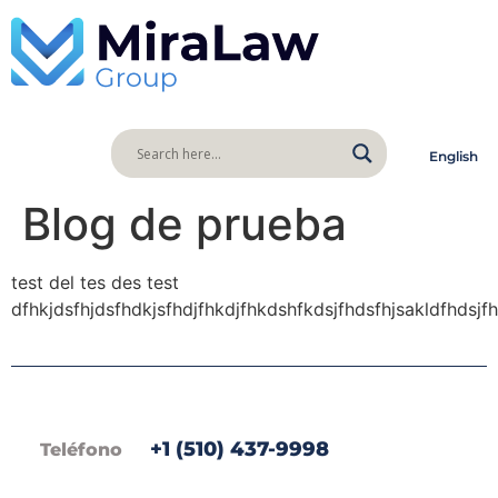
English
Blog de prueba
test del tes des test
dfhkjdsfhjdsfhdkjsfhdjfhkdjfhkdshfkdsjfhdsfhjsakldfhdsjfh
+1 (510) 437-9998
Teléfono