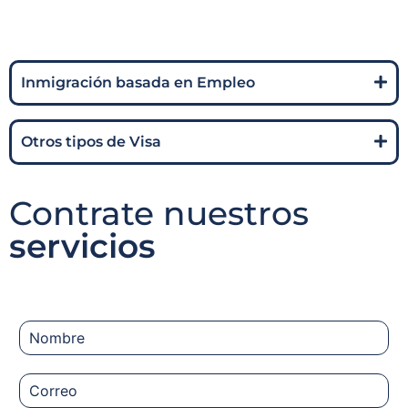
Inmigración basada en Empleo
Otros tipos de Visa
Contrate nuestros
servicios
N
o
m
C
b
o
r