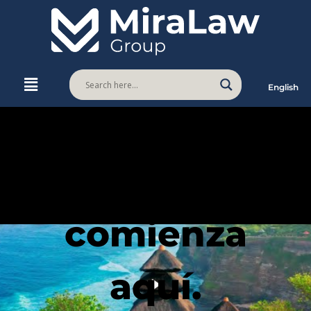
English
Tu futuro
comienza
aquí.